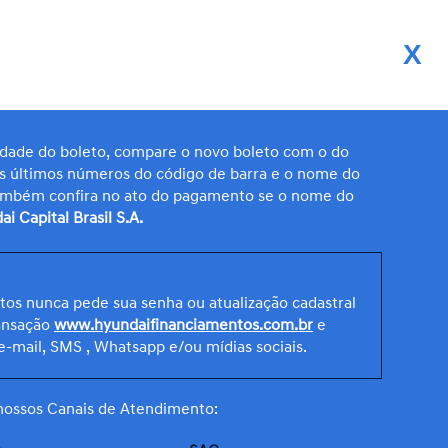
X
Transparência
Sala de Imprensa
Carreira
Contato
idade do boleto, compare o novo boleto com o do
os últimos números do código de barra e o nome do
 também confira no ato do pagamento se o nome do
i Capital Brasil S.A.
os nunca pede sua senha ou atualização cadastral
ransação
www.hyundaifinanciamentos.com.br
e
e-mail, SMS , Whatsapp e/ou mídias sociais.
 nossos Canais de Atendimento: