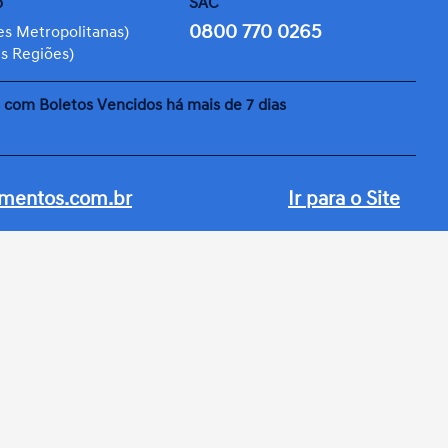
o
SAC
0800 770 0265
es Metropolitanas)
s Regiões)
 com Boletos Vencidos há mais de 7 dias
amentos.com.br
Ir para o Site