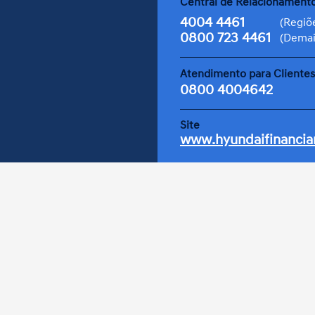
Central de Relacionament
dai novo.
4004 4461
(Regiõ
0800 723 4461
(Demai
Atendimento para Clientes
0800 4004642
Site
www.hyundaifinanci