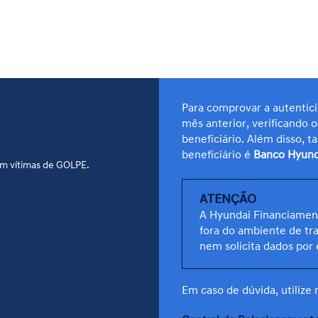
A Empresa
Nossa Cultura
Soluções Financeiras
Para comprovar a autentic
mês anterior, verificando 
beneficiário. Além disso,
beneficiário é
Banco Hyunda
pital
em vítimas de GOLPE.
ATENÇÃO
A Hyundai Financiament
fora do ambiente de t
nem solicita dados por 
ores
Em caso de dúvida, utilize
ara a